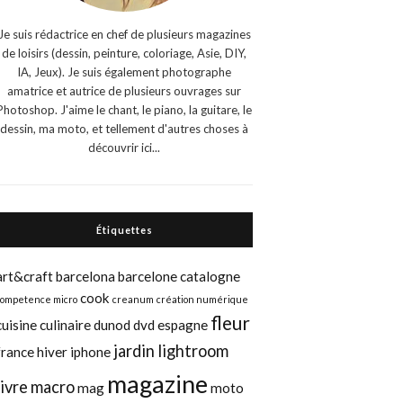
Je suis rédactrice en chef de plusieurs magazines
de loisirs (dessin, peinture, coloriage, Asie, DIY,
IA, Jeux). Je suis également photographe
amatrice et autrice de plusieurs ouvrages sur
Photoshop. J'aime le chant, le piano, la guitare, le
dessin, ma moto, et tellement d'autres choses à
découvrir ici...
Étiquettes
art&craft
barcelona
barcelone
catalogne
cook
competence micro
creanum
création numérique
fleur
cuisine
culinaire
dunod
dvd
espagne
jardin
lightroom
france
hiver
iphone
magazine
livre
macro
mag
moto