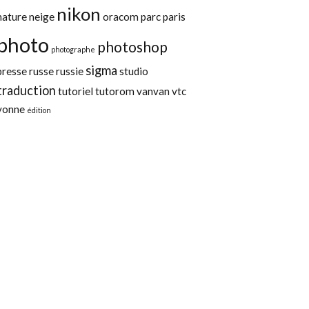
nikon
nature
neige
oracom
parc
paris
photo
photoshop
photographe
sigma
presse
russe
russie
studio
traduction
tutoriel
tutorom
vanvan
vtc
yonne
édition