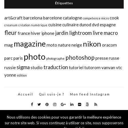
Étiquettes
art&craft
barcelona
barcelone
catalogne
cook
competence micro
cuisine
culinaire
dunod
dvd
espagne
creanum
création numérique
fleur
jardin
lightroom
livre
macro
france
hiver
iphone
magazine
nikon
mag
moto
nature
neige
oracom
photo
photoshop
parc
paris
presse
russe
photographe
sigma
traduction
russie
studio
tutoriel
tutorom
vanvan
vtc
yonne
édition
Accueil
Qui suis-je ?
Mon feed Instagram
Nous utilisons des cookies pour vous garantir la meilleure expérience
sur notre site web. Si vous continuez à utiliser ce site, nous supposerons
Stephanie Guillaume