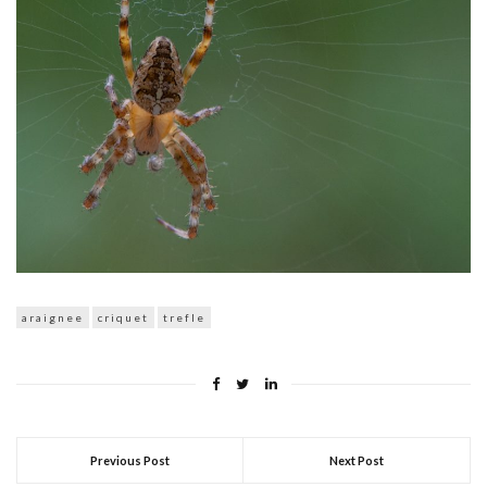
araignee
criquet
trefle
Previous Post
Next Post